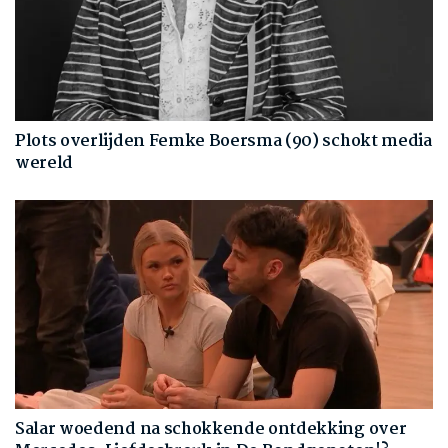
Plots overlijden Femke Boersma (90) schokt media
wereld
Salar woedend na schokkende ontdekking over