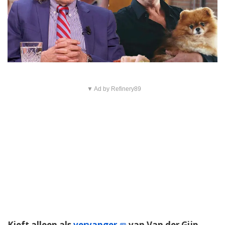
▼ Ad by Refinery89
Kieft alleen als
vervanger
van Van der Gijp