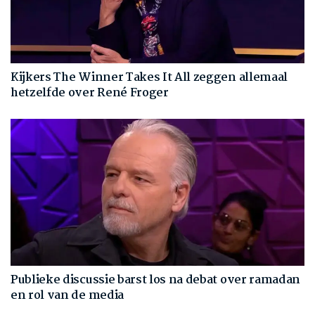
Kijkers The Winner Takes It All zeggen allemaal
hetzelfde over René Froger
Publieke discussie barst los na debat over ramadan
en rol van de media