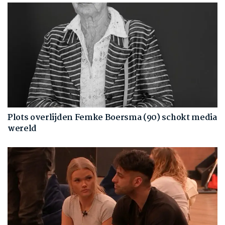
Plots overlijden Femke Boersma (90) schokt media
wereld