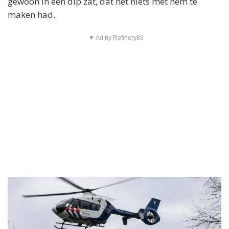
gewoon in een dip zat, dat het niets met hem te
maken had.
▼ Ad by Refinery89