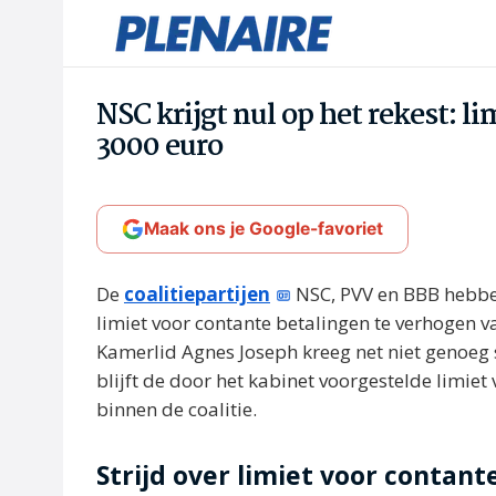
NSC krijgt nul op het rekest: li
3000 euro
Maak ons je Google-favoriet
De
coalitiepartijen
NSC, PVV en BBB hebbe
limiet voor contante betalingen te verhogen v
Kamerlid Agnes Joseph kreeg net niet geno
blijft de door het kabinet voorgestelde limie
binnen de coalitie.
Strijd over limiet voor contant