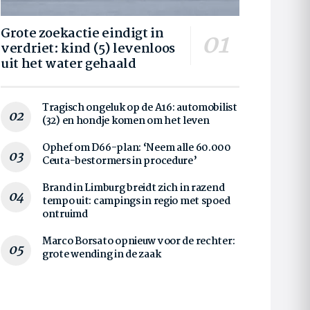
Grote zoekactie eindigt in
verdriet: kind (5) levenloos
uit het water gehaald
Tragisch ongeluk op de A16: automobilist
(32) en hondje komen om het leven
Ophef om D66-plan: ‘Neem alle 60.000
Ceuta-bestormers in procedure’
Brand in Limburg breidt zich in razend
tempo uit: campings in regio met spoed
ontruimd
Marco Borsato opnieuw voor de rechter:
grote wending in de zaak