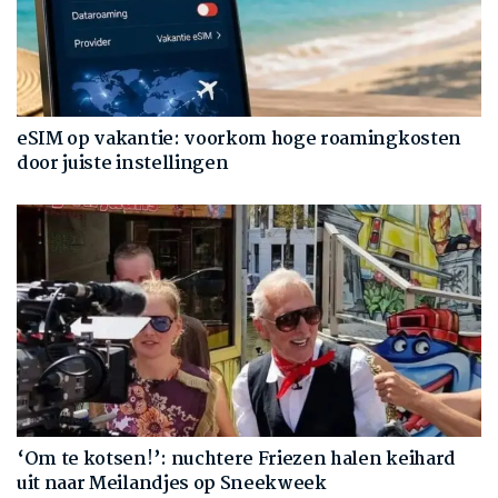
eSIM op vakantie: voorkom hoge roamingkosten
door juiste instellingen
‘Om te kotsen!’: nuchtere Friezen halen keihard
uit naar Meilandjes op Sneekweek