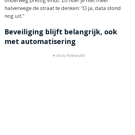
onderweg prettig vindt. Zo hoef je niet meer
halverwege de straat te denken: “O ja, data stond
nog uit.”
Beveiliging blijft belangrijk, ook
met automatisering
▼ Ad by Refinery89