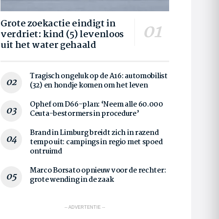
Grote zoekactie eindigt in
verdriet: kind (5) levenloos
uit het water gehaald
Tragisch ongeluk op de A16: automobilist
(32) en hondje komen om het leven
Ophef om D66-plan: ‘Neem alle 60.000
Ceuta-bestormers in procedure’
Brand in Limburg breidt zich in razend
tempo uit: campings in regio met spoed
ontruimd
Marco Borsato opnieuw voor de rechter:
grote wending in de zaak
-- ADVERTENTIE --