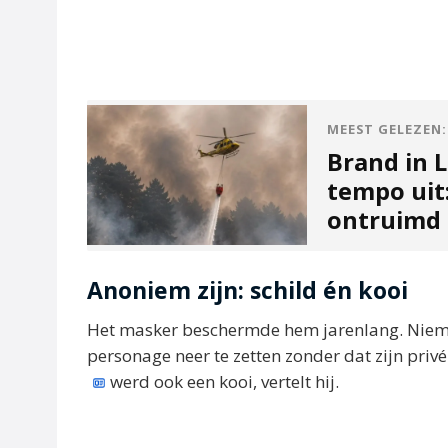
MEEST GELEZEN:
Brand in L
tempo uit
ontruimd
Anoniem zijn: schild én kooi
Het masker beschermde hem jarenlang. Nieman
personage neer te zetten zonder dat zijn priv
werd ook een kooi, vertelt hij.