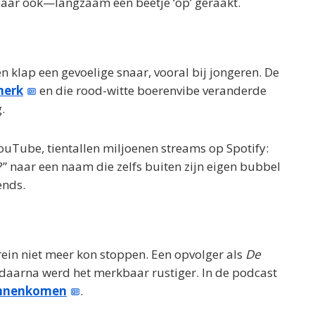
baar ook—langzaam een beetje ‘op’ geraakt.
 klap een gevoelige snaar, vooral bij jongeren. De
merk
en die rood-witte boerenvibe veranderde
.
YouTube, tientallen miljoenen streams op Spotify:
?” naar een naam die zelfs buiten zijn eigen bubbel
ends.
trein niet meer kon stoppen. Een opvolger als
De
daarna werd het merkbaar rustiger. In de podcast
nnenkomen
.