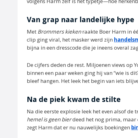
volgens Harm zelf is het typetje—hoe herken
Van grap naar landelijke hype
Met
Brommers kieken
raakte Boer Harm in één
clip ging viral, het masker werd zijn
handels
bijna in een dresscode die je ineens overal zag
De cijfers deden de rest. Miljoenen views op 
binnen een paar weken ging hij van “wie is dit
bleef hangen. Het leek het begin van iets blijv
Na de piek kwam de stilte
Na die eerste explosie leek het even alsof de 
hemel is geen bier
deed het nog prima, maar 
zegt Harm dat er nu nauwelijks boekingen
bi