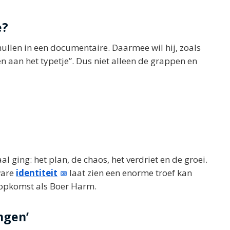
e?
hullen in een documentaire. Daarmee wil hij, zoals
en aan het typetje”. Dus niet alleen de grappen en
aal ging: het plan, de chaos, het verdriet en de groei.
ware
identiteit
laat zien een enorme troef kan
 opkomst als Boer Harm.
ngen’