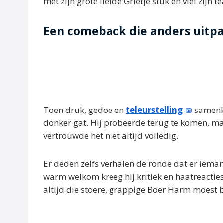
met zijn grote liefde Grietje stuk en viel zijn t
Een comeback die anders uitp
Toen druk, gedoe en
teleurstelling
samenkw
donker gat. Hij probeerde terug te komen, maa
vertrouwde het niet altijd volledig.
Er deden zelfs verhalen de ronde dat er ieman
warm welkom kreeg hij kritiek en haatreacties. 
altijd die stoere, grappige Boer Harm moest b