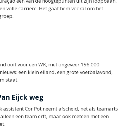
uraçao een van de hoogtepunten uit zijn loopbaan.
en volle carrière. Het gaat hem vooral om het
groep.
 land ooit voor een WK, met ongeveer 156.000
ieuws: een klein eiland, een grote voetbalavond,
m staat.
Van Eijck weg
k assistent Cor Pot neemt afscheid, net als teamarts
t alleen een team erft, maar ook meteen met een
et.