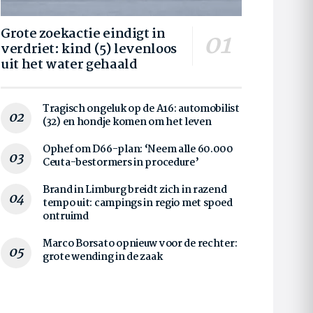
Grote zoekactie eindigt in
verdriet: kind (5) levenloos
uit het water gehaald
Tragisch ongeluk op de A16: automobilist
(32) en hondje komen om het leven
Ophef om D66-plan: ‘Neem alle 60.000
Ceuta-bestormers in procedure’
Brand in Limburg breidt zich in razend
tempo uit: campings in regio met spoed
ontruimd
Marco Borsato opnieuw voor de rechter:
grote wending in de zaak