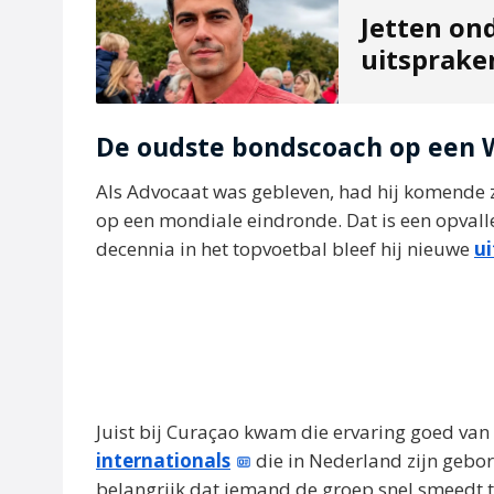
Jetten on
uitsprak
De oudste bondscoach op een W
Als Advocaat was gebleven, had hij komende
op een mondiale eindronde. Dat is een opvallen
decennia in het topvoetbal bleef hij nieuwe
u
Juist bij Curaçao kwam die ervaring goed van p
internationals
die in Nederland zijn gebor
belangrijk dat iemand de groep snel smeedt t