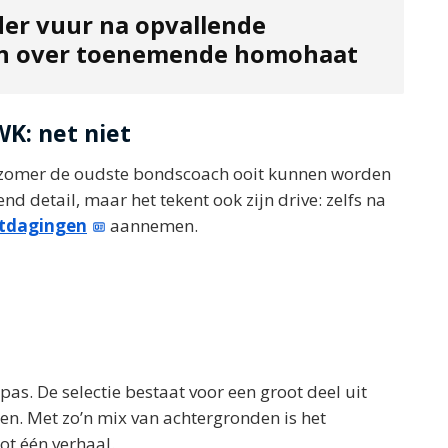
der vuur na opvallende
en over toenemende homohaat
K: net niet
 zomer de oudste bondscoach ooit kunnen worden
d detail, maar het tekent ook zijn drive: zelfs na
itdagingen
aannemen.
as. De selectie bestaat voor een groot deel uit
en. Met zo’n mix van achtergronden is het
ot één verhaal.