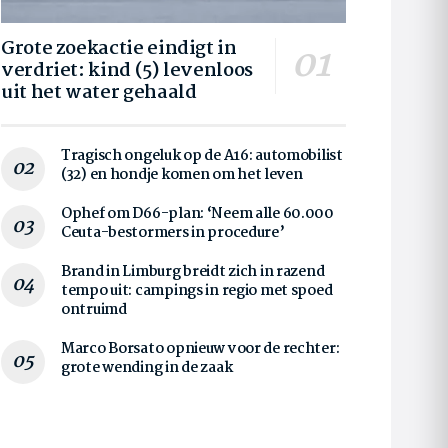
Grote zoekactie eindigt in
verdriet: kind (5) levenloos
uit het water gehaald
Tragisch ongeluk op de A16: automobilist
(32) en hondje komen om het leven
Ophef om D66-plan: ‘Neem alle 60.000
Ceuta-bestormers in procedure’
Brand in Limburg breidt zich in razend
tempo uit: campings in regio met spoed
ontruimd
Marco Borsato opnieuw voor de rechter:
grote wending in de zaak