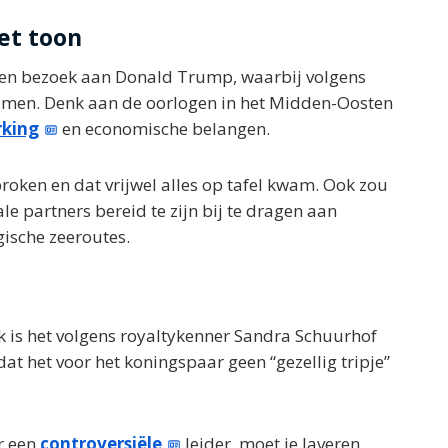
et toon
een bezoek aan Donald Trump, waarbij volgens
wamen. Denk aan de oorlogen in het Midden-Oosten
king
en economische belangen.
sproken en dat vrijwel alles op tafel kwam. Ook zou
e partners bereid te zijn bij te dragen aan
gische zeeroutes.
jk is het volgens royaltykenner Sandra Schuurhof
dat het voor het koningspaar geen “gezellig tripje”
r een
controversiële
leider, moet je laveren