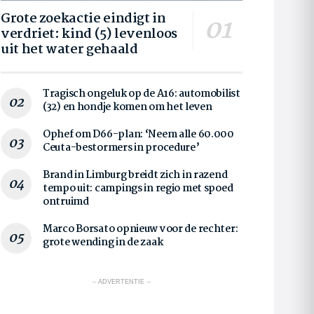
Grote zoekactie eindigt in
verdriet: kind (5) levenloos
uit het water gehaald
Tragisch ongeluk op de A16: automobilist
(32) en hondje komen om het leven
Ophef om D66-plan: ‘Neem alle 60.000
Ceuta-bestormers in procedure’
Brand in Limburg breidt zich in razend
tempo uit: campings in regio met spoed
ontruimd
Marco Borsato opnieuw voor de rechter:
grote wending in de zaak
-- ADVERTENTIE --