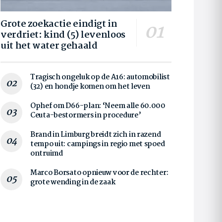
Grote zoekactie eindigt in
verdriet: kind (5) levenloos
uit het water gehaald
Tragisch ongeluk op de A16: automobilist
(32) en hondje komen om het leven
Ophef om D66-plan: ‘Neem alle 60.000
Ceuta-bestormers in procedure’
Brand in Limburg breidt zich in razend
tempo uit: campings in regio met spoed
ontruimd
Marco Borsato opnieuw voor de rechter:
grote wending in de zaak